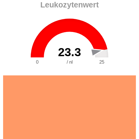
Leukozytenwert
23.3
0
/ nl
25