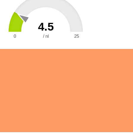
4.5
0
/ nl
25