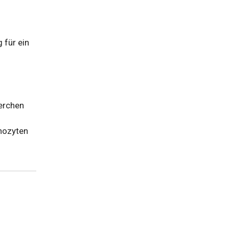
 für ein
perchen
phozyten