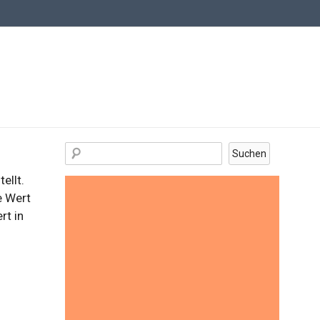
ellt.
e Wert
rt in