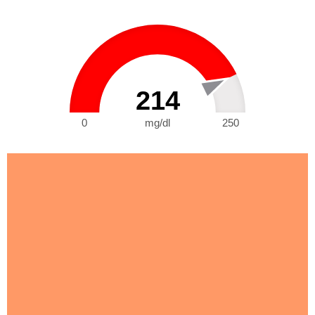
214
0
mg/dl
250