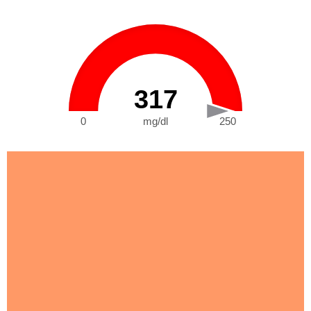
317
0
mg/dl
250