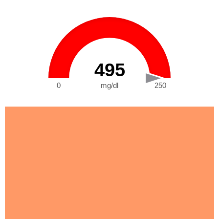
495
0
mg/dl
250