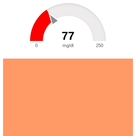
77
0
mg/dl
250