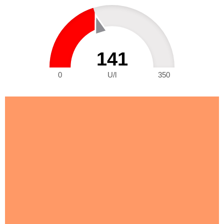
141
0
U/l
350