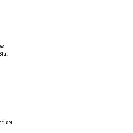
das
Blut
nd bei