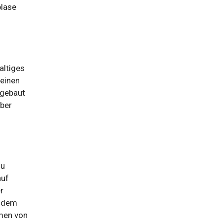
blase
altiges
 einen
bgebaut
eber
zu
auf
r
t dem
men von