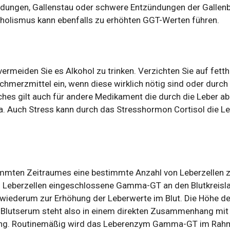
dungen, Gallenstau oder schwere Entzündungen der Gallen
oholismus kann ebenfalls zu erhöhten GGT-Werten führen.
ermeiden Sie es Alkohol zu trinken. Verzichten Sie auf fetth
hmerzmittel ein, wenn diese wirklich nötig sind oder durch
ches gilt auch für andere Medikament die durch die Leber a
a. Auch Stress kann durch das Stresshormon Cortisol die L
immten Zeitraumes eine bestimmte Anzahl von Leberzellen 
en Leberzellen eingeschlossene Gamma-GT an den Blutkreisl
 wiederum zur Erhöhung der Leberwerte im Blut. Die Höhe de
 Blutserum steht also in einem direkten Zusammenhang mi
ng. Routinemäßig wird das Leberenzym Gamma-GT im Rah