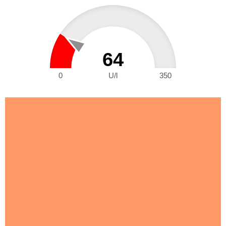
64
0
U/l
350