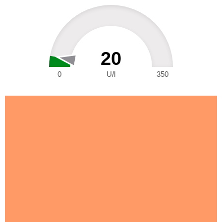
20
0
U/l
350