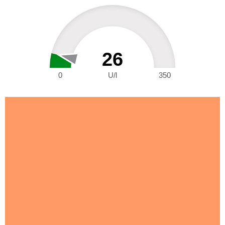
26
0
U/l
350